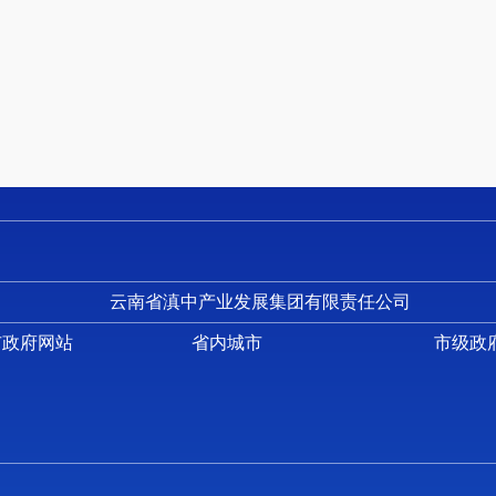
十三、 市对下转移支付预算表
十四、 市对下转移支付绩效目标表
十五、 新增资产配置表
十六、 上级补助项目支出预算表
十七、 部门项目中期规划预算表
附件1-2
云南省昆明空港经济区人才人力资源管理服务中
云南省滇中产业发展集团有限责任公司
一、 基本职能及主要工作
市政府网站
省内城市
市级政
（一）部门主要职责
受主管部门委托，承担空港经济区人才人力资源和人力
培训、招才引智等方面工作；承担空港经济区专业技术人员
级和空港经济区党工委、管委会交办的其他事项。
（二）机构设置情况