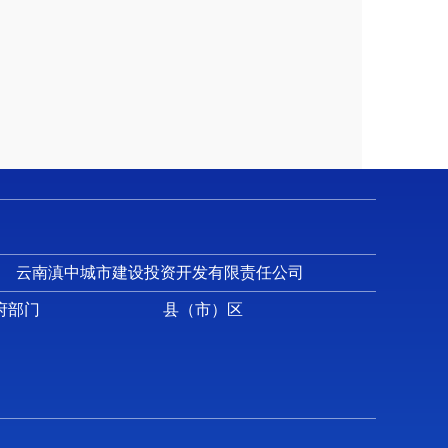
心2023年部门预算编制说明
云南滇中城市建设投资开发有限责任公司
府部门
县（市）区
资源市场规划与发展以及人才交流合作、技能
的综合管理；承担人员招聘管理工作；承担上