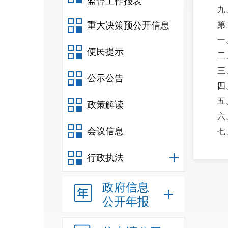
监督工作报表
九
重大决策预公开信息
第
一
便民提示
二
三
公示公告
四
五
政策解读
六
会议信息
七
八
行政执法
九
十
政府信息
十
公开年报
十
十