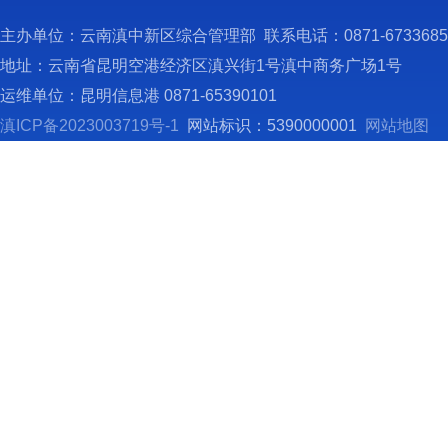
法查处
主办单位：云南滇中新区综合管理部 联系电话：0871-673368
4
地址：云南省昆明空港经济区滇兴街1号滇中商务广场1号
有关违
运维单位：昆明信息港 0871-65390101
5
滇ICP备2023003719号-1
网站标识：5390000001
网站地图
工、同
6
行监督
7
8
9
政处罚
1
1
1
（