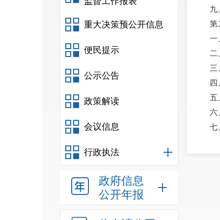
监督工作报表
九
重大决策预公开信息
第
一
便民提示
二
三
公示公告
四
五
政策解读
六
会议信息
七
八
行政执法
九
十
政府信息
十
公开年报
十
十