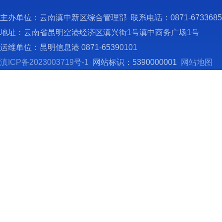
建设工
主办单位：云南滇中新区综合管理部 联系电话：0871-673368
4
地址：云南省昆明空港经济区滇兴街1号滇中商务广场1号
施；指
运维单位：昆明信息港 0871-65390101
5
滇ICP备2023003719号-1
网站标识：5390000001
网站地图
6
7
育活动
8
市场和
连锁经
9
旅游局
分社及
1
配合相