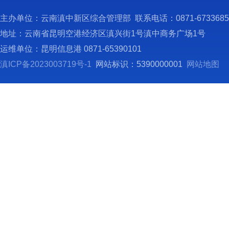
前局机
（
主办单位：云南滇中新区综合管理部 联系电话：0871-673368
1
地址：云南省昆明空港经济区滇兴街1号滇中商务广场1号
的开展
运维单位：昆明信息港 0871-65390101
贯彻党
滇ICP备2023003719号-1
网站标识：5390000001
网站地图
区新时
织修订
资源相
2
制的空
新区直
任，又
撑。三
术支撑
会）、