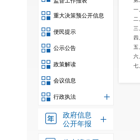
监督工作报表
第
一
重大决策预公开信息
二
三
便民提示
四
五
公示公告
六
政策解读
七
八
会议信息
九
十
行政执法
十
十
政府信息
十
公开年报
十