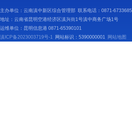
单位0
人数3
主办单位：云南滇中新区综合管理部 联系电话：0871-673368
三
地址：云南省昆明空港经济区滇兴街1号滇中商务广场1号
（
运维单位：昆明信息港 0871-65390101
2
滇ICP备2023003719号-1
网站标识：5390000001
网站地图
有资本
助收入
依
号）精
新区社
（
2
收入中
拨款0
依