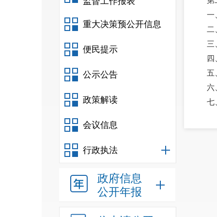
监督工作报表
第
一
重大决策预公开信息
二
三
便民提示
四
五
公示公告
六
政策解读
七
八
会议信息
九
十
行政执法
十
十
政府信息
十
公开年报
十