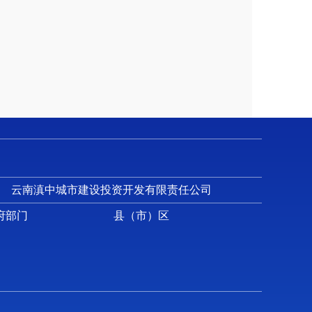
云南滇中城市建设投资开发有限责任公司
府部门
县（市）区
委会和昆明长水国际机场建立的工作协调联席
协调沟通作用，推进地区平稳有序，实现共同
协调空港管委会所属相关单位与机场集团之间的