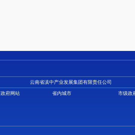
（一）部门整体支出绩效自评情况
（二）部门整体支出绩效自评表
（三）项目支出绩效自评表
五、 其他重要事项情况说明
六、 相关口径说明
第五部分 名词解释
第一部分 昆明长水国际机场地区综合管理办公室概况
一、 主要职能
云南省滇中产业发展集团有限责任公司
（一）主要职能
市政府网站
省内城市
市级政
落实云南省昆明空港经济区管委会、昆明综合保税区管
会议制度，执行工作协调联席会议议定的事项，充分发挥好
发展。
（二）2022年度重点工作任务概述
1. 协调机场地区的规划、建设、管理与服务等问题，