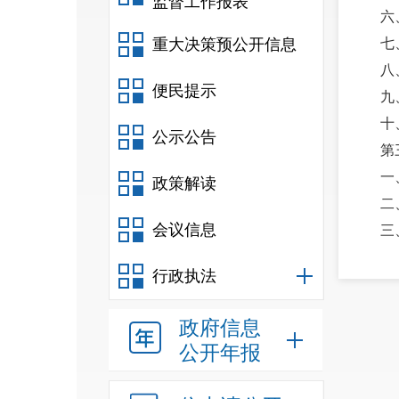
监督工作报表
六
重大决策预公开信息
七
八
便民提示
九
十
公示公告
第
一
政策解读
二
会议信息
三
四
行政执法
第
一
政府信息
二
公开年报
三
四