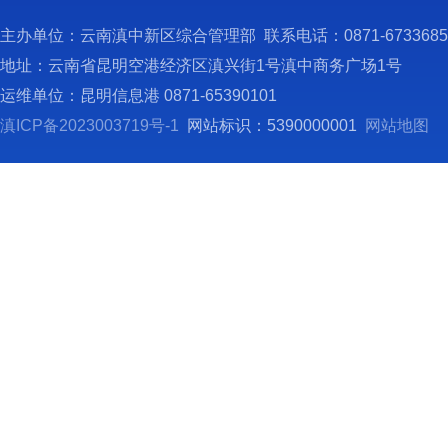
委会合
主办单位：云南滇中新区综合管理部 联系电话：0871-673368
二
地址：云南省昆明空港经济区滇兴街1号滇中商务广场1号
（
运维单位：昆明信息港 0871-65390101
云
滇ICP备2023003719号-1
网站标识：5390000001
网站地图
类事业
息管理
（
纳
行政单
才人力
（
云
（兼职
人），
人；由