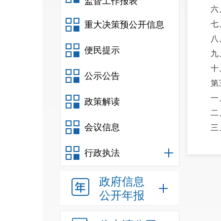
监督工作报表
六
重大决策预公开信息
七
八
便民提示
九
十
公示公告
第
一
政策解读
二
会议信息
三
四
行政执法
第
一
政府信息
二
公开年报
三
四