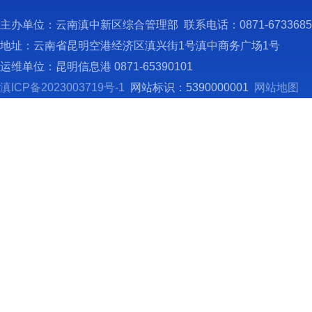
3
主办单位：云南滇中新区综合管理部 联系电话：0871-673368
法律、
地址：云南省昆明空港经济区滇兴街1号滇中商务广场1号
源监控
运维单位：昆明信息港 0871-65390101
4
滇ICP备2023003719号-1
网站标识：5390000001
网站地图
生产准
和非药
5
织查处
6
同时投
7
作，除
矿商贸
8
督管理