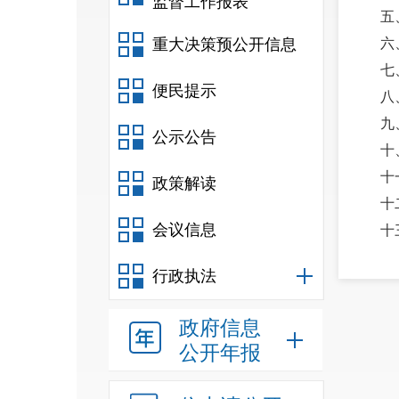
监督工作报表
五
重大决策预公开信息
六
七
便民提示
八
九
公示公告
十
十
政策解读
十
会议信息
十
第
行政执法
一
二
政府信息
三
公开年报
四
第