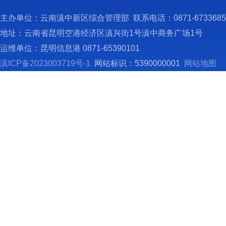
程》和
主办单位：云南滇中新区综合管理部 联系电话：0871-673368
风建设
地址：云南省昆明空港经济区滇兴街1号滇中商务广场1号
2
运维单位：昆明信息港 0871-65390101
作出关
滇ICP备2023003719号-1
网站标识：5390000001
网站地图
责检查
决定对
谈函询
3
4
5
（
主
决议的
执纪问
导向，