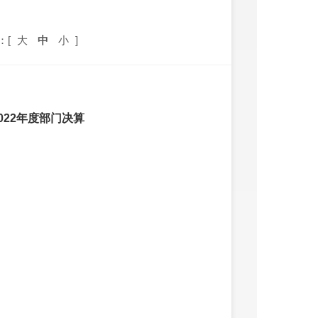
：[
大
中
小
]
022年度部门决算