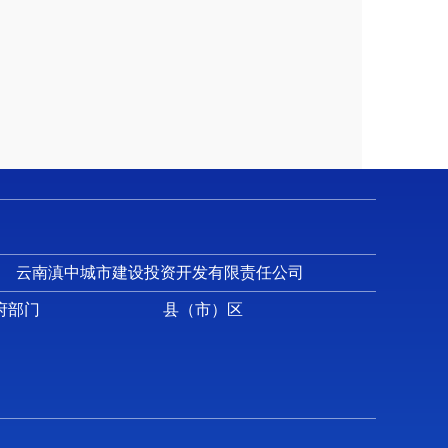
云南滇中城市建设投资开发有限责任公司
府部门
县（市）区
利、房屋建设等项目）招投标及竞争性谈判、政
交易等公共资源交易提供综合服务；
范围内的中介代理机构实行信用评级管理；
事务；
出让（挂牌、拍卖）公告、发出中标通知、成交