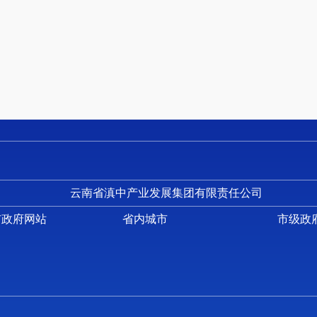
四、 部门绩效自评情况
（一）部门整体支出绩效自评情况
（二）部门整体支出绩效自评表
（三）项目支出绩效自评表
五、 其他重要事项情况说明
六、 相关口径说明
第五部分 名词解释
第一部分 云南滇中新区公共资源交易中心概况
一、 主要职能
云南省滇中产业发展集团有限责任公司
（一）主要职能
市政府网站
省内城市
市级政
1. 为新区工程类项目（包括市政基础设施、交通、水
府采购类项目、矿业权交易项目、国有产权交易项目及土地
2. 对交易中介代理机构进行备案登记，并对进入新区
3. 办理进场交易登记、招标申请、受理招标报名等相关
4. 统一发布各类公共资源交易信息，包括招标公告、