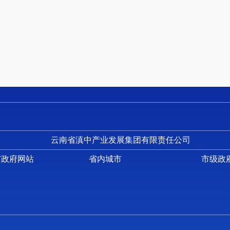
第四部分 其他重要事项及相关口径情况说明
一、 机关运行经费支出情况
二、 国有资产占用情况
三、 政府采购支出情况
四、 部门绩效自评情况
（一）部门整体支出绩效自评情况
（二）部门整体支出绩效自评表
（三）项目支出绩效自评表
五、 其他重要事项情况说明
云南省滇中产业发展集团有限责任公司
六、 相关口径说明
市政府网站
省内城市
市级政
第五部分 名词解释
第一部分 云南省昆明空港经济区文化体育旅游局概况
一、 主要职能
（一）主要职能