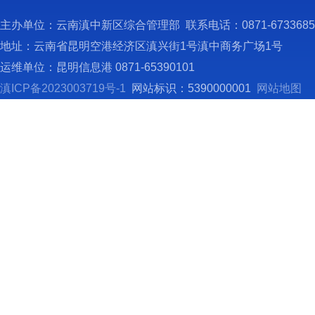
（
主办单位：云南滇中新区综合管理部 联系电话：0871-673368
六
地址：云南省昆明空港经济区滇兴街1号滇中商务广场1号
运维单位：昆明信息港 0871-65390101
滇ICP备2023003719号-1
网站标识：5390000001
网站地图
2
生一起
事
作，迅
按
中新区
办）、
员参加