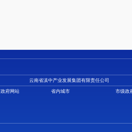
2. 抛丸机基本情况
3. 事故发生位置勘查情况
（五）事故相关人员基本信息
三、事故应急处置及评估情况
（一）事故报告情况
（二）事故现场应急处置情况
（三）医疗救治和善后情况
1. 医疗救治情况
2. 善后情况
云南省滇中产业发展集团有限责任公司
（四）事故应急处置评估
市政府网站
省内城市
市级政
四、事故原因分析
（一）事故直接原因分析
（二）事故间接原因分析
（三）其他事故隐患原因分析
五、对有关责任人员和责任单位的处理建