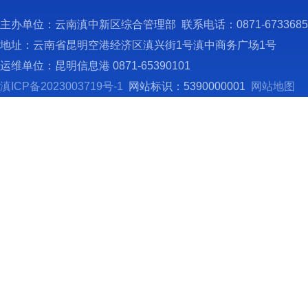
2
部门名
主办单位：云南滇中新区综合管理部 联系电话：0871-673368
3
地址：云南省昆明空港经济区滇兴街1号滇中商务广场1号
https:
运维单位：昆明信息港 0871-65390101
4
滇ICP备2023003719号-1
网站标识：5390000001
网站地图
5
电子邮
（
本
个工作
因
期限中
申请人
1
2