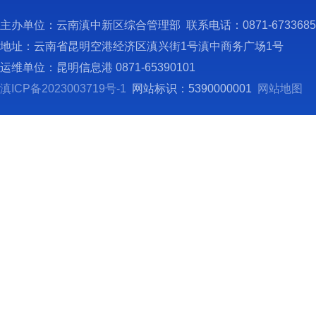
身份证
2
主办单位：云南滇中新区综合管理部 联系电话：0871-673368
部门名
地址：云南省昆明空港经济区滇兴街1号滇中商务广场1号
3
运维单位：昆明信息港 0871-65390101
https:
滇ICP备2023003719号-1
网站标识：5390000001
网站地图
4
5
电子邮
（
本
个工作
因
期限中
申请人
1