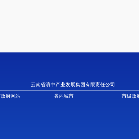
5. 传真号码：0871-67336700
6. 电子邮箱：
7. 办公时间：周一至周五，9:00-12:00，14:00-17:
（二）申请表格的获取
申请人填写《
云南滇中新区政府信息公开申请表
》（以
站下载电子版本（详见附件），复制有效；不具备下载条件
申请人提出的政府信息公开申请应当真实载明下列内容
1. 申请人的姓名或者名称、身份信息、联系方式；
2. 申请公开的政府信息的名称、文号或者其他特征描
行政机关精准查找；
云南省滇中产业发展集团有限责任公司
3. 申请公开的政府信息的形式要求，包括获取信息的方
市政府网站
省内城市
市级政
（三）申请方式
1. 当面申请：通过当面申请的，请提前电话联系确认
身份证原件。
2. 邮寄申请：通过信函方式提出申请的，请在信封注明