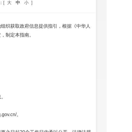
：[
大
中
小
]
他组织获取政府信息提供指引，根据《中华人
定，制定本指南。
息。
ov.cn/。