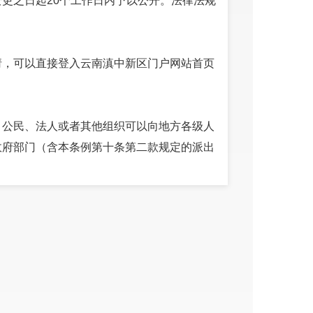
更之日起20个工作日内予以公开。法律法规
请，可以直接登入云南滇中新区门户网站首页
，公民、法人或者其他组织可以向地方各级人
政府部门（含本条例第十条第二款规定的派出
府信息前，将依照《中华人民共和国保守国家
府信息进行审查。
广场1号楼