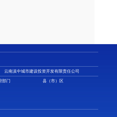
00，法定节假日除外。
下简称申请表），可通过云南滇中新区门户网
的，可向受理机构申请领取。
：
述，所需信息的描述应尽可能准确、具体，以便
云南滇中城市建设投资开发有限责任公司
式、途径。
府部门
县（市）区
，申请人可以到办公地点当面提出申请，并携带
“政府信息公开申请”字样，收件人填写为申请