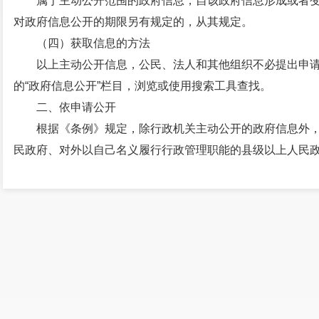
属于主动公开范围的政府信息，自该政府信息形成或者变
对政府信息公开的期限另有规定的，从其规定。
（四）获取信息的方法
以上主动公开信息，公民、法人和其他组织不必提出申
的“政府信息公开”栏目，浏览或使用搜索工具查找。
二、依申请公开
根据《条例》规定，除行政机关主动公开的政府信息外
民政府、对外以自己名义履行行政管理职能的县级以上人民
机构、内设机构）申请获取相关政府信息。本机关在公开政
秘密法》以及其他法律、法规和国家有关规定对拟公开的政
（一）政府信息公开申请受理机构
1. 机构名称：云南滇中新区财政金融局
2. 通信地址：云南省昆明空港经济区滇兴街1号滇中商务
3. 邮政编码：650212
4. 联系电话：0871-67336700