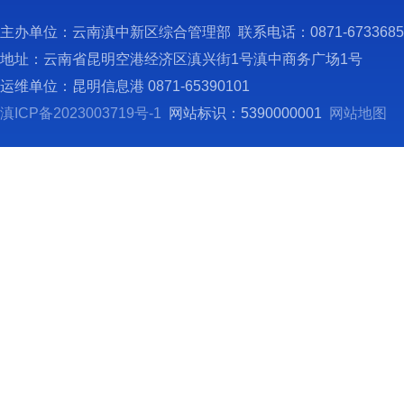
1
（
主办单位：云南滇中新区综合管理部 联系电话：0871-673368
我
地址：云南省昆明空港经济区滇兴街1号滇中商务广场1号
管理局
运维单位：昆明信息港 0871-65390101
（
滇ICP备2023003719号-1
网站标识：5390000001
网站地图
一
漫灌”
先进地
提醒，
二
度惠企
度。
三
度和解
规纳统