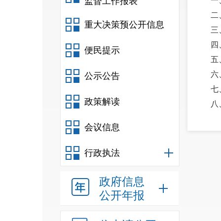
监督工作报表
一
二
重大决策预公开信息
三
四
便民提示
五
六
公示公告
七
政策解读
八
九
会议信息
十
十
行政执法
十
十
政府信息
十
公开年报
十