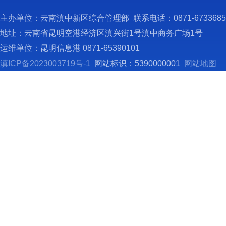
（
自
主办单位：云南滇中新区综合管理部 联系电话：0871-673368
政、金
地址：云南省昆明空港经济区滇兴街1号滇中商务广场1号
（
运维单位：昆明信息港 0871-65390101
1
滇ICP备2023003719号-1
网站标识：5390000001
网站地图
终坚持
减，努
策，财
2
大巨大
点，通
金供给
力，发
个春城
3