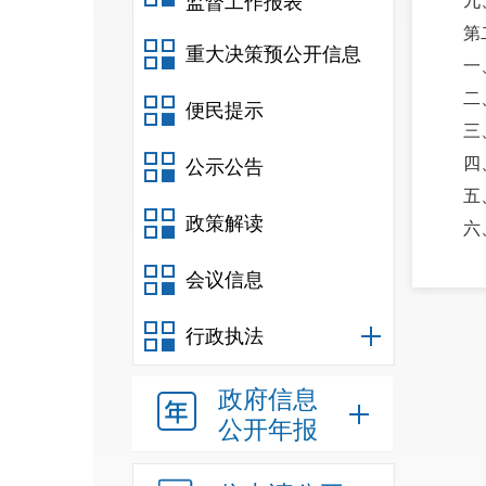
监督工作报表
九
第
重大决策预公开信息
一
二
便民提示
三
四
公示公告
五
政策解读
六
七
会议信息
八
九
行政执法
十
十
政府信息
十
公开年报
十