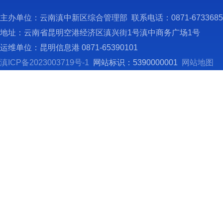
4
主办单位：云南滇中新区综合管理部 联系电话：0871-673368
等工作
地址：云南省昆明空港经济区滇兴街1号滇中商务广场1号
5
运维单位：昆明信息港 0871-65390101
6
滇ICP备2023003719号-1
网站标识：5390000001
网站地图
关工作
（
我
所属单
（
（
未来交
及11
温室装
（
未来交