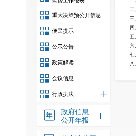
监督工作报表
一
二
重大决策预公开信息
三
四
便民提示
五
六
公示公告
七
政策解读
八
九
会议信息
十
十
行政执法
十
十
政府信息
十
公开年报
十