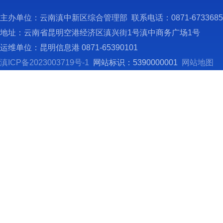
设机构
（
主办单位：云南滇中新区综合管理部 联系电话：0871-673368
一
地址：云南省昆明空港经济区滇兴街1号滇中商务广场1号
不懈深
运维单位：昆明信息港 0871-65390101
落实“
滇ICP备2023003719号-1
网站标识：5390000001
网站地图
二
社区巡
党支部
建工作
培训长
面，聚
模式。
传统战
经济人
三